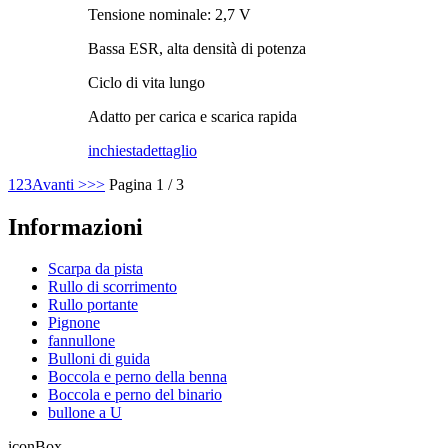
Tensione nominale: 2,7 V
Bassa ESR, alta densità di potenza
Ciclo di vita lungo
Adatto per carica e scarica rapida
inchiesta
dettaglio
1
2
3
Avanti >
>>
Pagina 1 / 3
Informazioni
Scarpa da pista
Rullo di scorrimento
Rullo portante
Pignone
fannullone
Bulloni di guida
Boccola e perno della benna
Boccola e perno del binario
bullone a U
iconBox