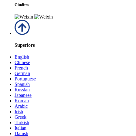
Giuditta
Superiore
English
Chinese
French
German
Portuguese
Spanish
Russian
Japanese
Korean
Arabic
Irish
Greek
Turkish
Italian
Danish