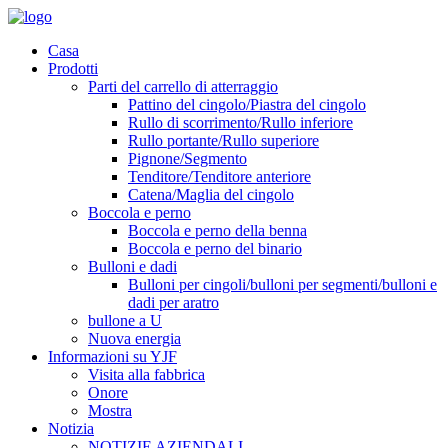
Casa
Prodotti
Parti del carrello di atterraggio
Pattino del cingolo/Piastra del cingolo
Rullo di scorrimento/Rullo inferiore
Rullo portante/Rullo superiore
Pignone/Segmento
Tenditore/Tenditore anteriore
Catena/Maglia del cingolo
Boccola e perno
Boccola e perno della benna
Boccola e perno del binario
Bulloni e dadi
Bulloni per cingoli/bulloni per segmenti/bulloni e
dadi per aratro
bullone a U
Nuova energia
Informazioni su YJF
Visita alla fabbrica
Onore
Mostra
Notizia
NOTIZIE AZIENDALI