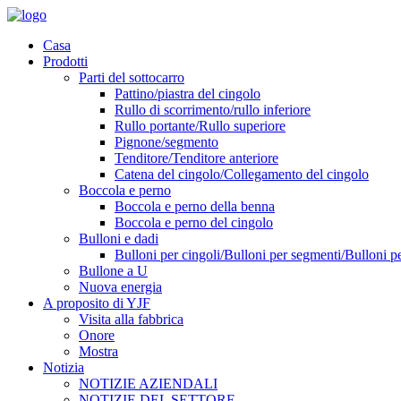
Casa
Prodotti
Parti del sottocarro
Pattino/piastra del cingolo
Rullo di scorrimento/rullo inferiore
Rullo portante/Rullo superiore
Pignone/segmento
Tenditore/Tenditore anteriore
Catena del cingolo/Collegamento del cingolo
Boccola e perno
Boccola e perno della benna
Boccola e perno del cingolo
Bulloni e dadi
Bulloni per cingoli/Bulloni per segmenti/Bulloni pe
Bullone a U
Nuova energia
A proposito di YJF
Visita alla fabbrica
Onore
Mostra
Notizia
NOTIZIE AZIENDALI
NOTIZIE DEL SETTORE