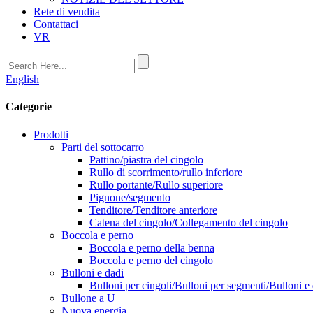
Rete di vendita
Contattaci
VR
English
Categorie
Prodotti
Parti del sottocarro
Pattino/piastra del cingolo
Rullo di scorrimento/rullo inferiore
Rullo portante/Rullo superiore
Pignone/segmento
Tenditore/Tenditore anteriore
Catena del cingolo/Collegamento del cingolo
Boccola e perno
Boccola e perno della benna
Boccola e perno del cingolo
Bulloni e dadi
Bulloni per cingoli/Bulloni per segmenti/Bulloni e 
Bullone a U
Nuova energia