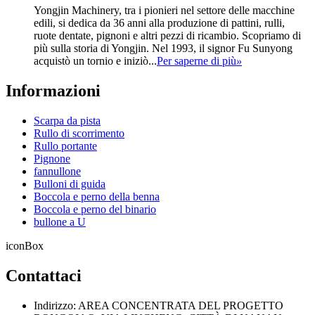
Yongjin Machinery, tra i pionieri nel settore delle macchine
edili, si dedica da 36 anni alla produzione di pattini, rulli,
ruote dentate, pignoni e altri pezzi di ricambio. Scopriamo di
più sulla storia di Yongjin. Nel 1993, il signor Fu Sunyong
acquistò un tornio e iniziò...
Per saperne di più
»
Informazioni
Scarpa da pista
Rullo di scorrimento
Rullo portante
Pignone
fannullone
Bulloni di guida
Boccola e perno della benna
Boccola e perno del binario
bullone a U
iconBox
Contattaci
Indirizzo: AREA CONCENTRATA DEL PROGETTO