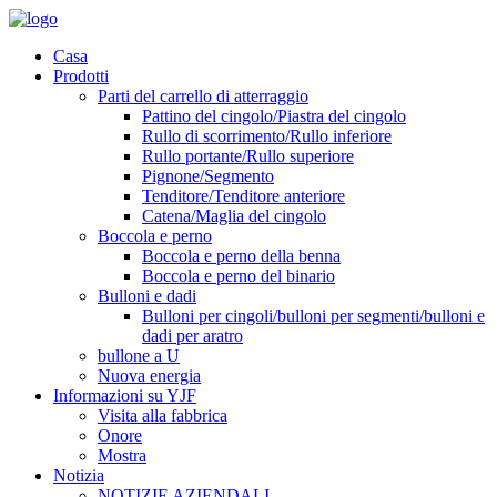
Casa
Prodotti
Parti del carrello di atterraggio
Pattino del cingolo/Piastra del cingolo
Rullo di scorrimento/Rullo inferiore
Rullo portante/Rullo superiore
Pignone/Segmento
Tenditore/Tenditore anteriore
Catena/Maglia del cingolo
Boccola e perno
Boccola e perno della benna
Boccola e perno del binario
Bulloni e dadi
Bulloni per cingoli/bulloni per segmenti/bulloni e
dadi per aratro
bullone a U
Nuova energia
Informazioni su YJF
Visita alla fabbrica
Onore
Mostra
Notizia
NOTIZIE AZIENDALI