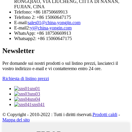
RONGQIAO, VIA LIUCHENG, CITTÀ DI NANAN,
FUJIAN, CINA
Telefono: +86 18750669913
Telefono 2: +86 15060647175
E-mail:
sales01@china-yongjin.com
E-mail2:
yj@china-yongin.com
WhatsApp: +86 18750669913
Whatsapp2: +86 15060647175
Newsletter
Per domande sui nostri prodotti o sul listino prezzi, lasciateci il
vostro indirizzo e-mail e vi contatteremo entro 24 ore.
Richiesta di listino prezzi
sns01
sns03
sns04
sns041
© Copyright - 2010-2022 : Tutti i diritti riservati.
Prodotti caldi
-
Mappa del sito